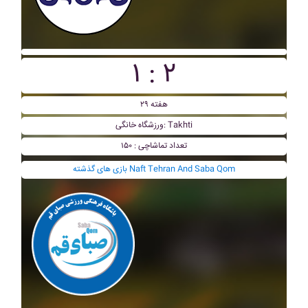
۱ : ۲
هفته ۲۹
ورزشگاه خانگی: Takhti
تعداد تماشاچی : ۱۵۰
بازی های گذشته Naft Tehran And Saba Qom