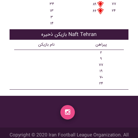
۳۴
۷۷
۸۹
۱۳
۲۴
۶۶
۳
۱۴
بازیکن ذحیره Naft Tehran
پیراهن
نام بازیکن
۲
۹
۷۷
۱۹
۷۰
۲۴
Copyright © 2020 Iran Football League Organization. All