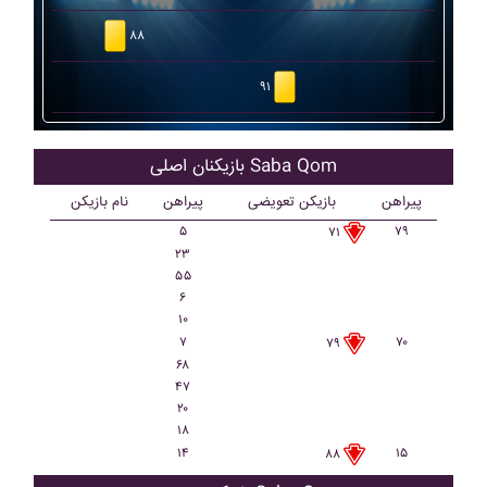
۸۸
۹۱
بازیکنان اصلی Saba Qom
پیراهن
بازیکن تعویضی
پیراهن
نام بازیکن
۵
۷۹
۷۱
۲۳
۵۵
۶
۱۰
۷
۷۰
۷۹
۶۸
۴۷
۲۰
۱۸
۱۴
۱۵
۸۸