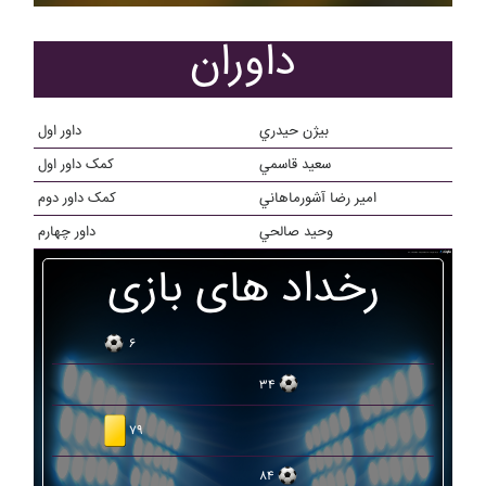
داوران
بيژن حيدري
داور اول
سعيد قاسمي
کمک داور اول
امير رضا آشورماهاني
کمک داور دوم
وحيد صالحي
داور چهارم
رخداد های بازی
۶
۳۴
۷۹
۸۴