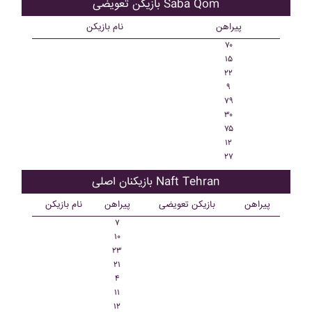
بازیکن تعویضی Saba Qom
پیراهن
نام بازیکن
۷۰
۱۵
۲۲
۹
۷۹
۳۰
۷۵
۱۲
۲۷
بازیکنان اصلی Naft Tehran
پیراهن
بازیکن تعویضی
پیراهن
نام بازیکن
۷
۱۰
۲۳
۲۱
۴
۱۱
۱۲