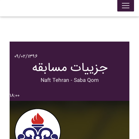
۰۹/۰۲/۱۳۹۶
جزییات مسابقه
Naft Tehran - Saba Qom
۱۸:۰۰