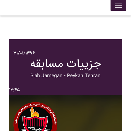
۳۱/۰۱/۱۳۹۶
جزییات مسابقه
Siah Jamegan - Peykan Tehran
۱۷:۴۵