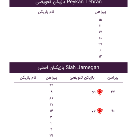
بازیکن تعویضی Peykan Tehran
پیراهن
نام بازیکن
۱۵
۱۱
۱۷
۲۰
۲۹
۶
۱۲
بازیکنان اصلی Siah Jamegan
پیراهن
بازیکن تعویضی
پیراهن
نام بازیکن
۹۴
۸
۲۷
۵۹
۸۶
۲۱
۱۴
۹۰
۷۷
۳
۲
۴
۳۱