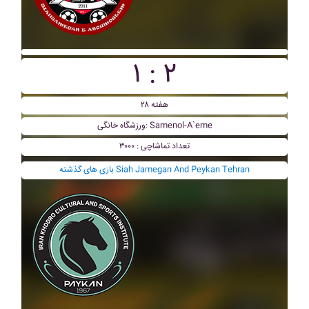
۱ : ۲
هفته ۲۸
ورزشگاه خانگی: Samenol-A`eme
تعداد تماشاچی : ۳۰۰۰
بازی های گذشته Siah Jamegan And Peykan Tehran