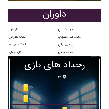
داوران
وحيد کاظمي
داور اول
محمدرضا منصوري
کمک داور اول
علي ميرزابيگي
کمک داور دوم
محمد ملکي
داور چهارم
رخداد های بازی
۳۹
۵۵
۷۱