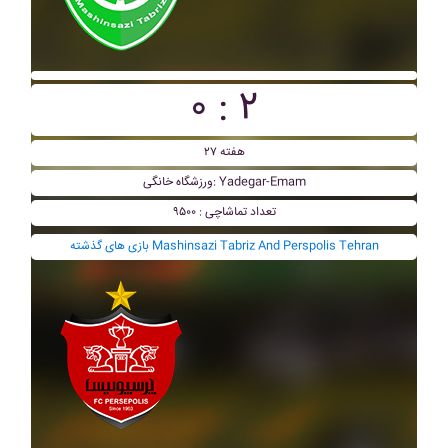
۰ : ۲
هفته ۲۷
ورزشگاه خانگی: Yadegar-Emam
تعداد تماشاچی : ۹۵۰۰
بازی های گذشته Mashinsazi Tabriz And Perspolis Tehran