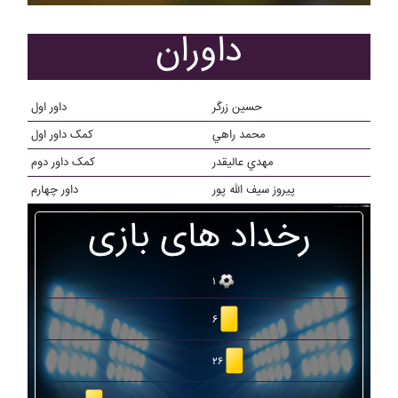
داوران
حسين زرگر
داور اول
محمد راهي
کمک داور اول
مهدي عاليقدر
کمک داور دوم
پيروز سيف الله پور
داور چهارم
رخداد های بازی
۱
۶
۲۶