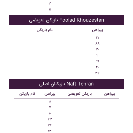
۳
۵
بازیکن تعویضی Foolad Khouzestan
پیراهن
نام بازیکن
۲۱
۸۸
۷۰
۲
۹۹
۴۰
۳۲
بازیکنان اصلی Naft Tehran
پیراهن
بازیکن تعویضی
پیراهن
نام بازیکن
۸
۷
۱۰
۲۳
۳۴
۱۳