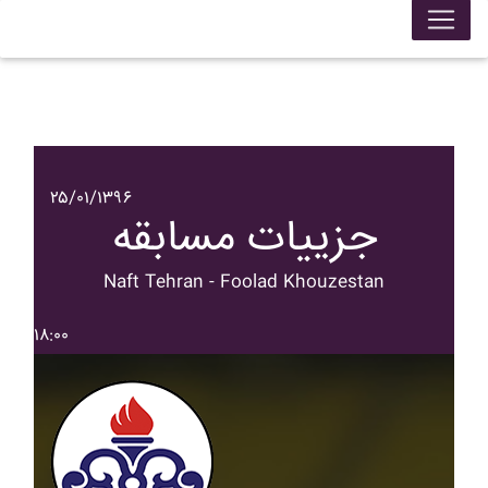
۲۵/۰۱/۱۳۹۶
جزییات مسابقه
Naft Tehran - Foolad Khouzestan
۱۸:۰۰