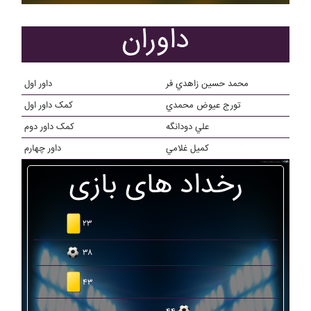
داوران
محمد حسين زاهدي فر
داور اول
تورج عيوض محمدي
کمک داور اول
علي دودانگه
کمک داور دوم
کميل غلامي
داور چهارم
رخداد های بازی
۲۳
۳۸
۴۳