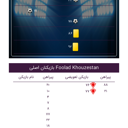
۴۴
۷۱
۷۸
۸۶
۹۲
بازیکنان اصلی Foolad Khouzestan
پیراهن
بازیکن تعویضی
پیراهن
نام بازیکن
۲۰
۸۸
۷۶
۱۰
۲۱
۷۷
۴
۷
۸
۷۷
۲۲
۱۸