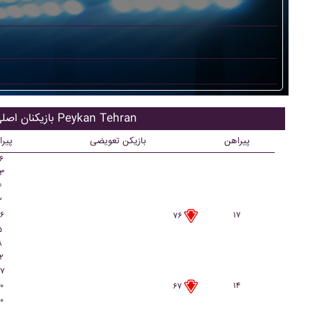
بازیکنان اصلی Peykan Tehran
پیراهن
بازیکن تعویضی
پیر
۶
۳
۴
۲
۶
۱۷
۷۶
۵
۸
۲
۷
۰
۱۴
۶۷
۰