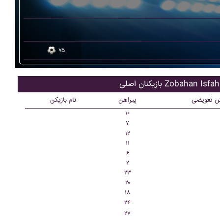
۷۵
کنان اصلی Zobahan Isfahan
کن تعویضی
پیراهن
نام بازیکن
۱۰
۷
۱۲
۱۱
۶
۲
۲۳
۲۰
۱۸
۲۴
۲۷