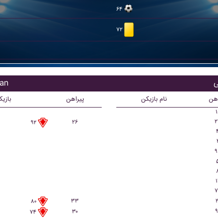
۶۴
۷۲
بازی
اهن
نام بازیکن
پیراهن
بازی
۱
۲
۲۶
۹۲
۹
۱
۷
۳۳
۲
۸۰
۹
۳۰
۷۴