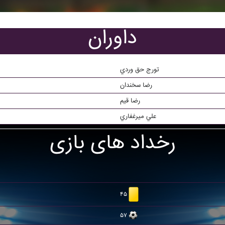
داوران
تورج حق وردي
رضا سخندان
رضا قيم
علي ميرغفاري
رخداد های بازی
۴۵
۵۷