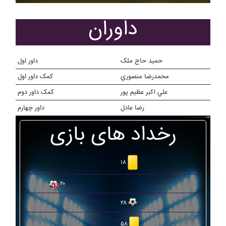
داوران
حميد حاج ملک
داور اول
محمدرضا منصوري
کمک داور اول
علي اکبر عظيم پور
کمک داور دوم
رضا عادل
داور چهارم
رخداد های بازی
۱۸
۲۰
۲۸
۵۸