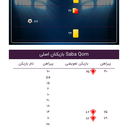
۶۲
۸۸
۹۴
بازیکنان اصلی Saba Qom
پیراهن
بازیکن تعویضی
پیراهن
نام بازیکن
۷۰
۳۰
۶۵
۵۵
۱۵
۶
۱۰
۲۰
۱۸
۱۴
۷۵
۸۶
۷
۷۹
۸۲
۶۸