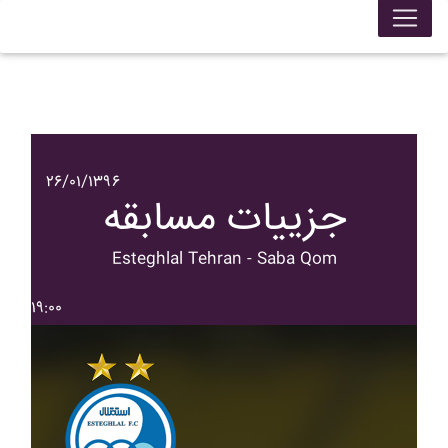
۲۶/۰۱/۱۳۹۶
جزییات مسابقه
Esteghlal Tehran - Saba Qom
۱۹:۰۰