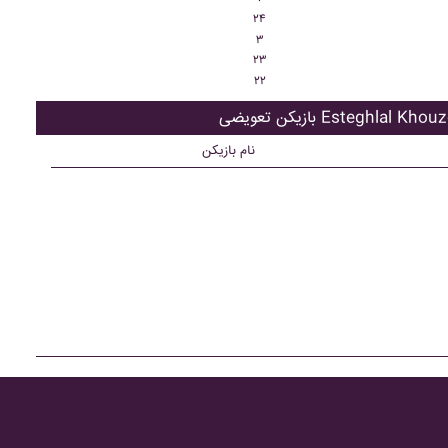
۲۴
۳
۲۳
۲۲
ویضی Esteghlal Khouzestan
نام بازیکن