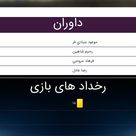
داوران
موعود بنيادي فر
رحيم شاهين
فرهاد مروجي
رضا عادل
رخداد های بازی
۱۸