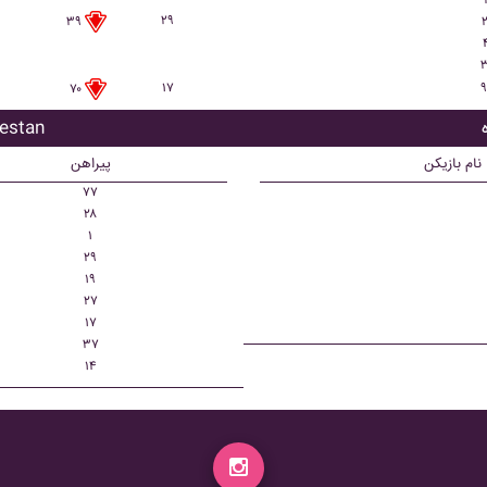
۲۹
۲
۳۹
۳
۱۷
۹
۷۰
بازیکن تع
نام بازیکن
پیراهن
۷۷
۲۸
۱
۲۹
۱۹
۲۷
۱۷
۳۷
۱۴