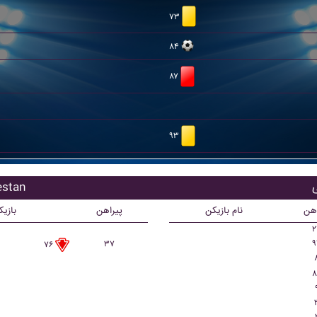
۷۳
۸۴
۸۷
۹۳
بازیکنان
اهن
نام بازیکن
پیراهن
بازی
۲
۹
۳۷
۷۶
۸