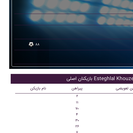
۸۸
 اصلی Esteghlal Khouzestan
کن تعویضی
پیراهن
نام بازیکن
۲
۱۱
۷۰
۴
۳۰
۲۶
۷