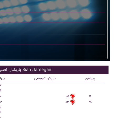
بازیکنان اصلی Siah Jamegan
پیراهن
بازیکن تعویضی
پیر
۷
۴
۸
۱۱
۸۹
۶
۲۸
۸۳
۹
۳