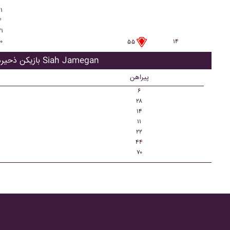
۲
۱
۴
۱
۰
۱۴
۵۵
بازیکن ذحیره Siah Jamegan
پیراهن
۶
۲۸
۱۴
۱۱
۲۲
۴۴
۷۰