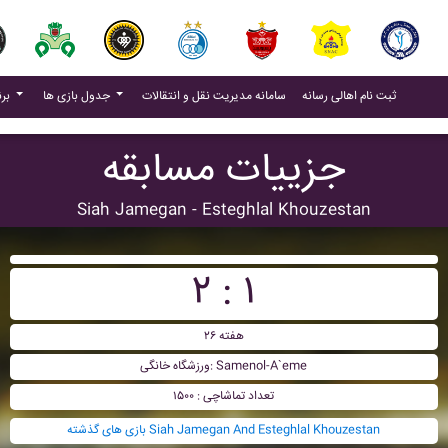
(current)
(current)
ثبت نام اهالی رسانه
سامانه مدیریت نقل و انتقالات
جدول بازی ها
برنامه بازی ها
جزییات مسابقه
Siah Jamegan - Esteghlal Khouzestan
۲ : ۱
هفته ۲۶
ورزشگاه خانگی: Samenol-A`eme
تعداد تماشاچی : ۱۵۰۰
بازی های گذشته Siah Jamegan And Esteghlal Khouzestan