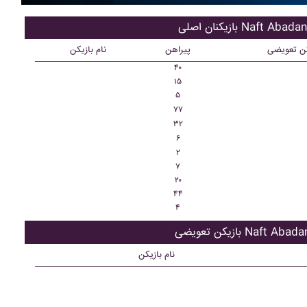
ازیکنان اصلی Naft Abadan
کن تعویضی
پیراهن
نام بازیکن
۴۰
۱۵
۵
۷۷
۳۲
۶
۲
۷
۲۰
۴۴
۴
زیکن تعویضی Naft Abadan
نام بازیکن