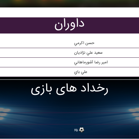
داوران
حسن اکرمي
سعيد علي نژاديان
امير رضا آشورماهاني
علي باي
رخداد های بازی
۶۵