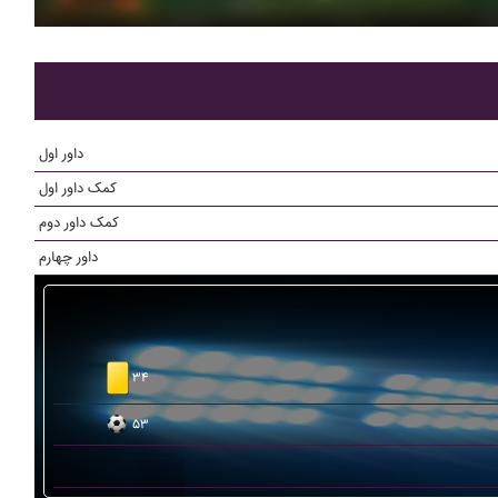
داور اول
کمک داور اول
کمک داور دوم
داور چهارم
۳۴
۵۳