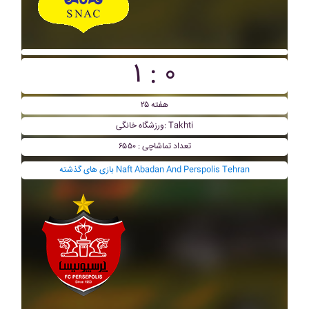
۱ : ۰
هفته ۲۵
ورزشگاه خانگی: Takhti
تعداد تماشاچی : ۶۵۵۰
بازی های گذشته Naft Abadan And Perspolis Tehran