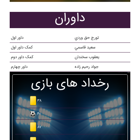
داوران
تورج حق وردي
داور اول
سعيد قاسمي
کمک داور اول
يعقوب سخندان
کمک داور دوم
جواد رحيم زاده
داور چهارم
رخداد های بازی
۳۸
۴۰
۸۷