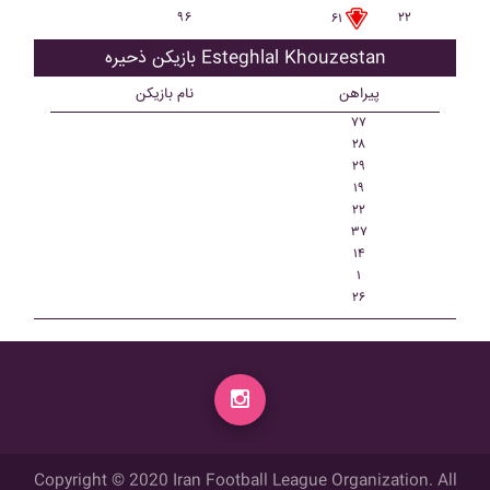
۹۶
۲۲
۶۱
بازیکن ذحیره Esteghlal Khouzestan
پیراهن
نام بازیکن
۷۷
۲۸
۲۹
۱۹
۲۲
۳۷
۱۴
۱
۲۶
Copyright © 2020 Iran Football League Organization. All