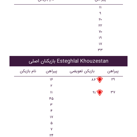
۱۱
۹
۲۰
۲۲
۷۰
۱۹
۱۷
۳۳
بازیکنان اصلی Esteghlal Khouzestan
پیراهن
بازیکن تعویضی
پیراهن
نام بازیکن
۱۶
۲۹
۸۶
۲
۱۱
۳۷
۹۱
۴۵
۳
۴
۱۷
۵
۷
۲۴