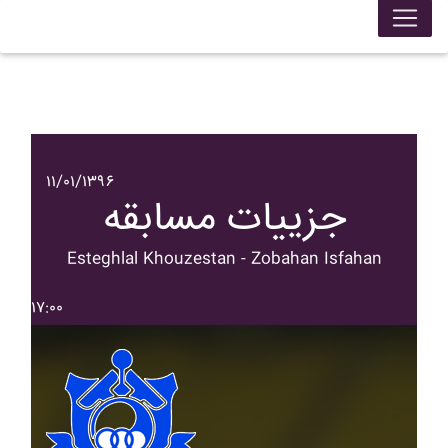
۱۱/۰۱/۱۳۹۶
جزییات مسابقه
Esteghlal Khouzestan - Zobahan Isfahan
۱۷:۰۰