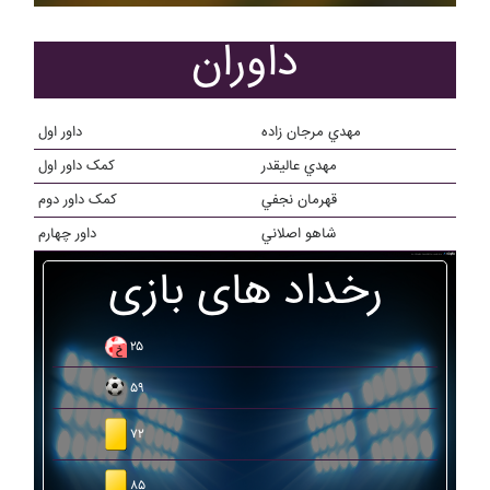
داوران
مهدي مرجان زاده
داور اول
مهدي عاليقدر
کمک داور اول
قهرمان نجفي
کمک داور دوم
شاهو اصلاني
داور چهارم
رخداد های بازی
۲۵
۵۹
۷۲
۸۵