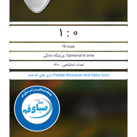
۱ : ۰
هفته ۲۵
ورزشگاه خانگی: Samenol-A`eme
تعداد تماشاچی : ۱۲۰۰
بازی های گذشته Padide Khorasan And Saba Qom