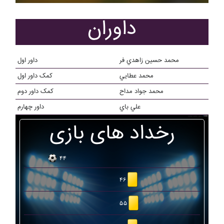
داوران
محمد حسين زاهدي فر
داور اول
محمد عطايي
کمک داور اول
محمد جواد مداح
کمک داور دوم
علي باي
داور چهارم
رخداد های بازی
۴۴
۴۶
۵۵