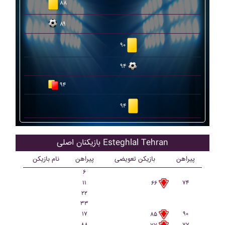
۸۸
۸۹
۹۰
۹۴
۹۴
۹۴
بازیکنان اصلی Esteghlal Tehran
پیراهن
بازیکن تعویضی
پیراهن
نام بازیکن
۶
۱۱
۷۴
۶۶
۲۲
۳۳
۱۷
۹۰
۸۵