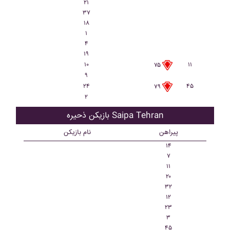
۲۱
۳۷
۱۸
۱
۴
۱۹
۱۰
۱۱
۷۵
۹
۲۴
۴۵
۷۹
۲
بازیکن ذحیره Saipa Tehran
پیراهن
نام بازیکن
۱۴
۷
۱۱
۲۰
۳۲
۱۲
۲۳
۳
۴۵