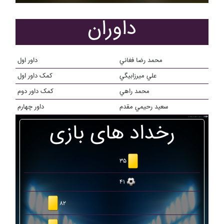
داوران
محمد رضا فغاني
داور اول
علي ميرزابيگي
کمک داور اول
محمد راهي
کمک داور دوم
سعيد رحيمي مقدم
داور چهارم
رخداد های بازی
۳۵
۴۱
۸۲