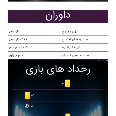
داوران
بيژن حيدري
داور اول
محمدرضا ابوالفضلي
کمک داور اول
عليرضا ايلدروم
کمک داور دوم
محمد حسين ترابيان
داور چهارم
رخداد های بازی
۱۰
۱۳
۱۷