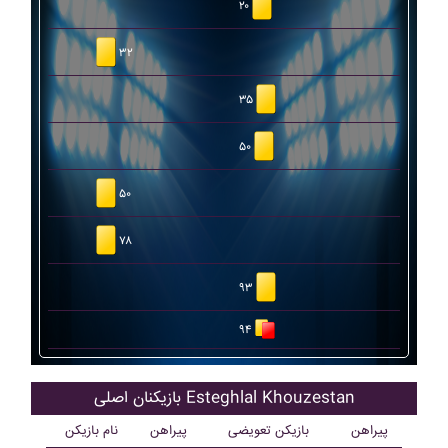
۲۰
۳۲
۳۵
۵۰
۵۰
۷۸
۹۳
۹۴
بازیکنان اصلی Esteghlal Khouzestan
پیراهن
بازیکن تعویضی
پیراهن
نام بازیکن