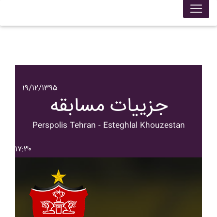
۱۹/۱۲/۱۳۹۵
جزییات مسابقه
Perspolis Tehran - Esteghlal Khouzestan
۱۷:۳۰