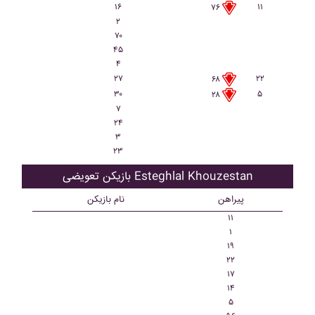
۱۶
۱۱
۷۶
۲
۷۰
۴۵
۴
۲۷
۲۲
۶۸
۳۰
۵
۲۸
۷
۲۴
۳
۲۳
بازیکن تعویضی Esteghlal Khouzestan
پیراهن
نام بازیکن
۱۱
۱
۱۹
۲۲
۱۷
۱۴
۵