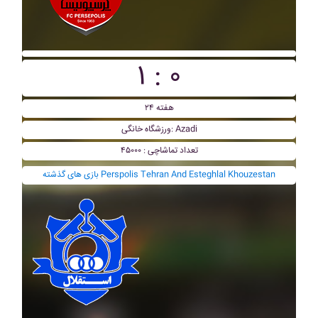
۱ : ۰
هفته ۲۴
ورزشگاه خانگی: Azadi
تعداد تماشاچی : ۴۵۰۰۰
بازی های گذشته Perspolis Tehran And Esteghlal Khouzestan