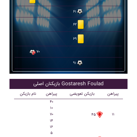
۶۱
۶۲
۶۹
۷۰
۹۱
بازیکنان اصلی Gostaresh Foulad
پیراهن
بازیکن تعویضی
پیراهن
نام بازیکن
۴۰
۱۰
۷۰
۱۱
۴۵
۱۴
۱۶
۵