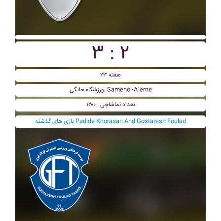
۳ : ۲
هفته ۲۳
ورزشگاه خانگی: Samenol-A`eme
تعداد تماشاچی : ۱۲۰۰
بازی های گذشته Padide Khorasan And Gostaresh Foulad