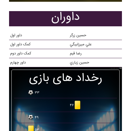
داوران
حسين زرگر
داور اول
علي ميرزابيگي
کمک داور اول
رضا قيم
کمک داور دوم
حسين زياري
داور چهارم
رخداد های بازی
۳۳
۴۶
۴۹
۵۳