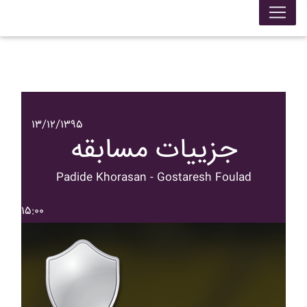
۱۳/۱۲/۱۳۹۵
جزییات مسابقه
Padide Khorasan - Gostaresh Foulad
۱۵:۰۰