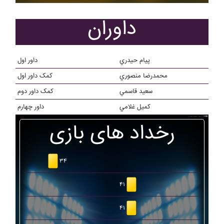
داوران
پيام حيدري
داور اول
محمدرضا منصوري
کمک داور اول
سعيد قاسمي
کمک داور دوم
کميل غلامي
داور چهارم
رخداد های بازی
۳۴
۴۱
۴۱