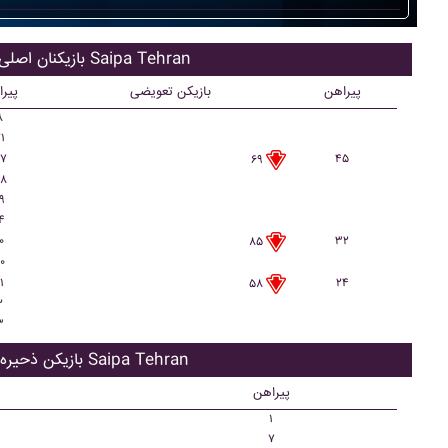
بازیکنان اصلی Saipa Tehran
پیراهن
بازیکن تعویضی
پیر
۸
۱
۷
۴۵
۶۹
۸
۹
۴
۰
۳۲
۸۵
۰
۱
۲۴
۵۸
۲
۳
بازیکن ذحیره Saipa Tehran
پیراهن
۱
۷