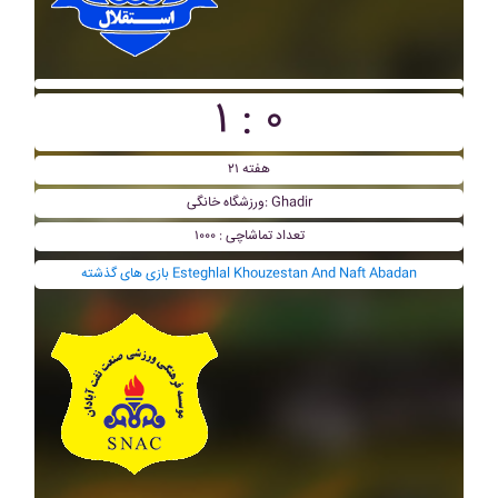
۱ : ۰
هفته ۲۱
ورزشگاه خانگی: Ghadir
تعداد تماشاچی : ۱۰۰۰
بازی های گذشته Esteghlal Khouzestan And Naft Abadan