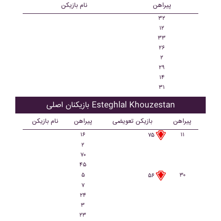
پیراهن
نام بازیکن
۳۲
۱۲
۳۳
۲۶
۲
۲۹
۱۴
۳۱
بازیکنان اصلی Esteghlal Khouzestan
پیراهن
بازیکن تعویضی
پیراهن
نام بازیکن
۱۶
۱۱
۷۵
۲
۷۰
۴۵
۵
۳۰
۵۶
۷
۲۴
۳
۲۳