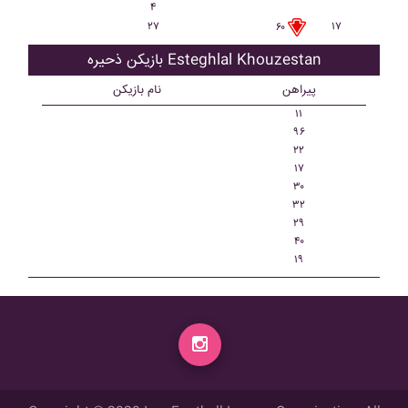
۴
۲۷
۱۷
۶۰
بازیکن ذحیره Esteghlal Khouzestan
پیراهن
نام بازیکن
۱۱
۹۶
۲۲
۱۷
۳۰
۳۲
۲۹
۴۰
۱۹