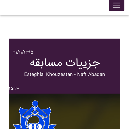
۲۱/۱۱/۱۳۹۵
جزییات مسابقه
Esteghlal Khouzestan - Naft Abadan
۱۵:۳۰