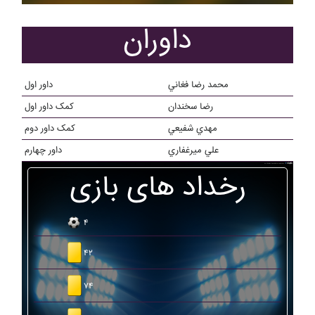
داوران
محمد رضا فغاني
داور اول
رضا سخندان
کمک داور اول
مهدي شفيعي
کمک داور دوم
علي ميرغفاري
داور چهارم
رخداد های بازی
۴
۴۲
۷۴