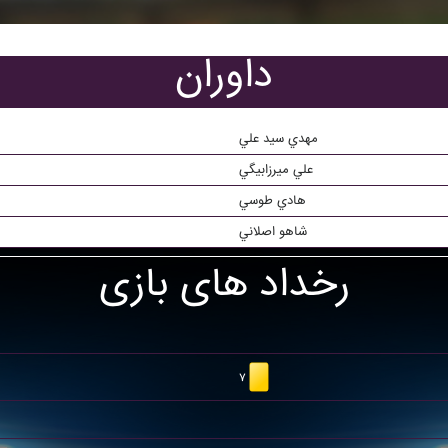
داوران
مهدي سيد علي
علي ميرزابيگي
هادي طوسي
شاهو اصلاني
رخداد های بازی
۷