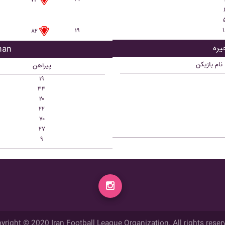
۷۴
۱
۱۹
۸۲
بازیک
نام بازیکن
پیراهن
۱۹
۳۳
۲۰
۲۲
۷۰
۲۷
۹
yright © 2020 Iran Football League Organization. All rights reser