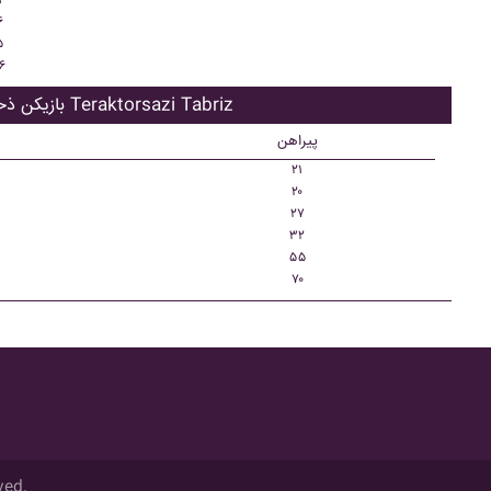
۱
۶
۵
۶
بازیکن ذحیره Teraktorsazi Tabriz
پیراهن
۲۱
۲۰
۲۷
۳۲
۵۵
۷۰
ved.