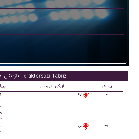
بازیکنان اصلی Teraktorsazi Tabriz
پیراهن
بازیکن تعویضی
پیر
۱
۲۰
۶۷
۴
۷
۷
۳
۰
۲۷
۸۰
۲