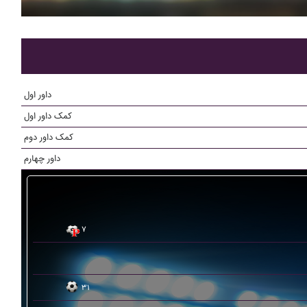
داور اول
کمک داور اول
کمک داور دوم
داور چهارم
۷
۳۱