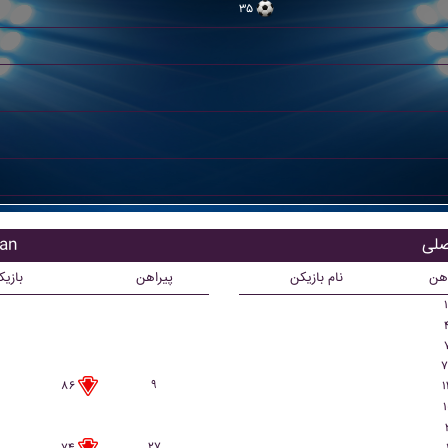
۳۵
بازی
اهن
نام بازیکن
پیراهن
بازی
۱
۷
۹
۱
۸۶
۱
۲۷