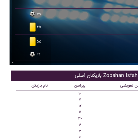
۳۹
۴۵
۵۵
۹۴
کنان اصلی Zobahan Isfahan
کن تعویضی
پیراهن
نام بازیکن
۱۰
۷
۱۲
۱۱
۳۰
۶
۲
۳