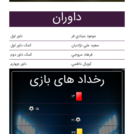
داوران
موعود بنيادي فر
داور اول
سعيد علي نژاديان
کمک داور اول
فرهاد مروجي
کمک داور دوم
کوپال ناظمي
داور چهارم
رخداد های بازی
۱۳
۱۵
۲۱
۳۶