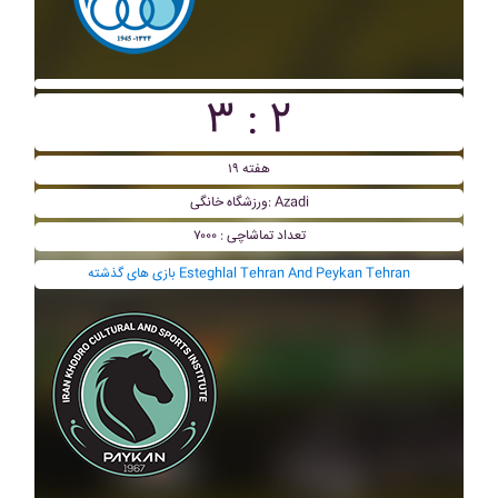
۳ : ۲
هفته ۱۹
ورزشگاه خانگی: Azadi
تعداد تماشاچی : ۷۰۰۰
بازی های گذشته Esteghlal Tehran And Peykan Tehran