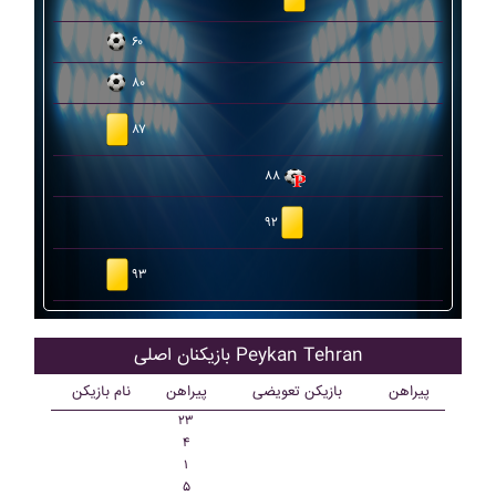
۶۰
۸۰
۸۷
۸۸
۹۲
۹۳
بازیکنان اصلی Peykan Tehran
پیراهن
بازیکن تعویضی
پیراهن
نام بازیکن
۲۳
۴
۱
۵