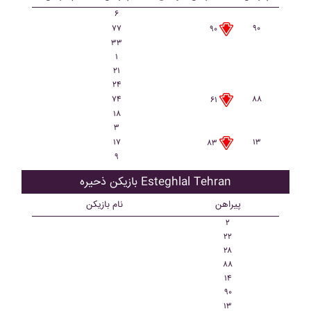
۶
۷۷
۹۰
۹۰
۳۳
۱
۲۱
۲۴
۷۴
۸۸
۶۱
۱۸
۳
۱۷
۱۳
۸۳
۹
بازیکن ذحیره Esteghlal Tehran
پیراهن
نام بازیکن
۲
۲۲
۲۸
۸۸
۱۴
۹۰
۱۳