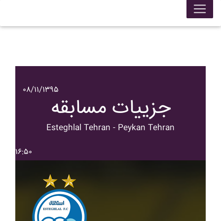
۰۸/۱۱/۱۳۹۵
جزییات مسابقه
Esteghlal Tehran - Peykan Tehran
۱۶:۵۰