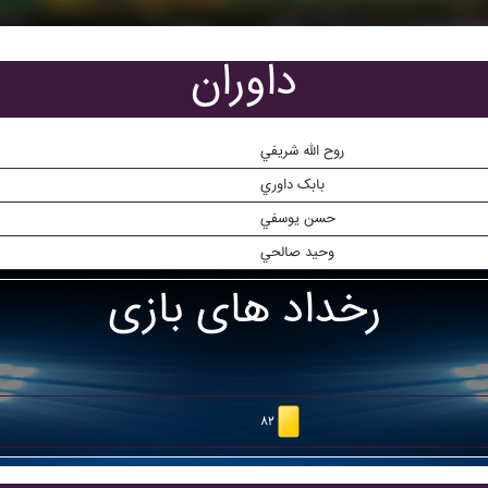
داوران
روح الله شريفي
بابک داوري
حسن يوسفي
وحيد صالحي
رخداد های بازی
۸۲