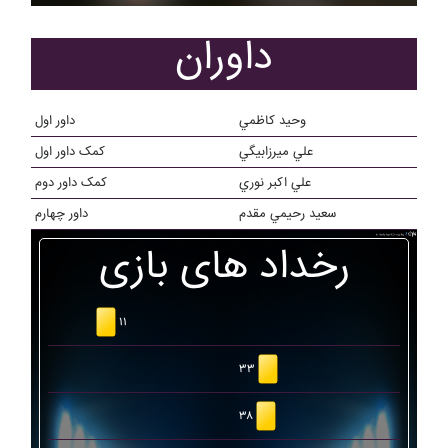
داوران
وحيد کاظمي
داور اول
علي ميرزابيگي
کمک داور اول
علي اکبر نوري
کمک داور دوم
سعيد رحيمي مقدم
داور چهارم
رخداد های بازی
۱۱
۳۳
۳۸