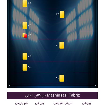
۴۶
۶۴
۷۲
۷۲
۸۱
۸۵
۹۰
۹۰
بازیکنان اصلی Mashinsazi Tabriz
پیراهن
بازیکن تعویضی
پیراهن
نام بازیکن