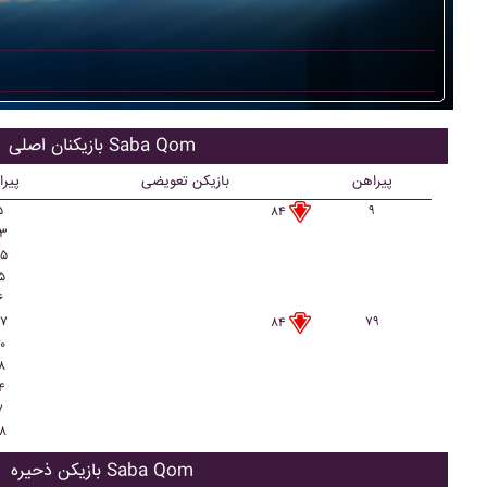
بازیکنان اصلی Saba Qom
پیراهن
بازیکن تعویضی
پیر
۵
۹
۸۴
۳
۵
۵
۶
۷
۷۹
۸۴
۰
۸
۴
۷
۸
بازیکن ذحیره Saba Qom