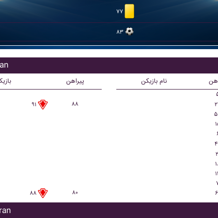
۷۷
۸۳
بازی
اهن
نام بازیکن
پیراهن
بازی
۸۸
۲
۹۱
۵
۱
۴
۲
۱
۱
۸۰
۶
۸۸
بازیک