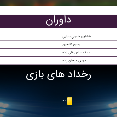
داوران
شاهين حاجي بابايي
رحيم شاهين
بابک عباس قلي زاده
مهدي مرجان زاده
رخداد های بازی
۳۴