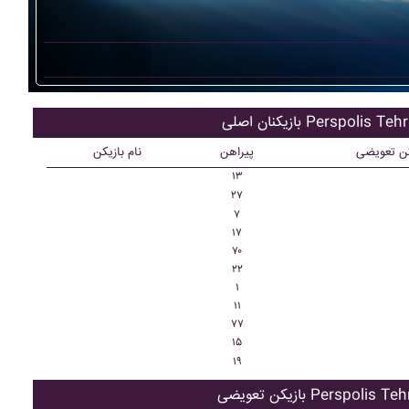
کنان اصلی Perspolis Tehran
کن تعویضی
پیراهن
نام بازیکن
۱۳
۲۷
۷
۱۷
۷۰
۲۲
۱
۱۱
۷۷
۱۵
۱۹
ن تعویضی Perspolis Tehran