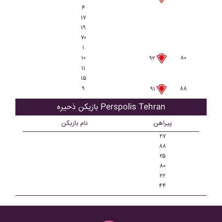
۴
۱۷
۱۹
۷۰
۱
۱۰
۸۰
۹۲
۱۱
۱۵
۹
۸۸
۹۱
بازیکن ذحیره Perspolis Tehran
پیراهن
نام بازیکن
۲۷
۸۸
۲۵
۸۰
۲۲
۴۴