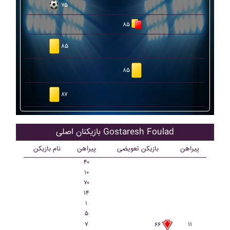
۷۵
۸۵
۸۵
۸۵
۸۷
بازیکنان اصلی Gostaresh Foulad
پیراهن
بازیکن تعویضی
پیراهن
نام بازیکن
۴۰
۱۰
۷۰
۱۴
۱
۵
۷
۱۱
۶۶