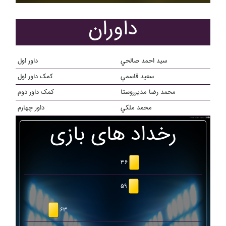
داوران
سيد احمد صالحي
داور اول
سعيد قاسمي
کمک داور اول
محمد رضا مديرروستا
کمک داور دوم
محمد ملکي
داور چهارم
رخداد های بازی
۳۶
۵۹
۶۳