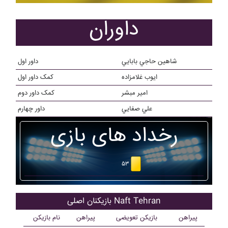
داوران
شاهين حاجي بابايي
داور اول
ايوب غلامزاده
کمک داور اول
امير مبشر
کمک داور دوم
علي صفايي
داور چهارم
رخداد های بازی
۵۳
بازیکنان اصلی Naft Tehran
پیراهن
بازیکن تعویضی
پیراهن
نام بازیکن