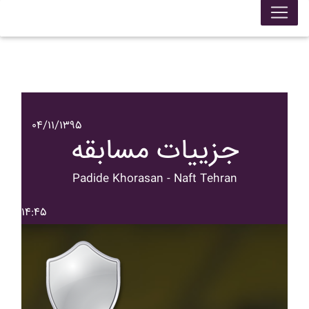
۰۴/۱۱/۱۳۹۵
جزییات مسابقه
Padide Khorasan - Naft Tehran
۱۴:۴۵