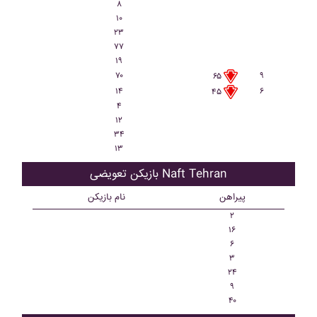
۸
۱۰
۲۳
۷۷
۱۹
۷۰
۹
۶۵
۱۴
۶
۴۵
۴
۱۲
۳۴
۱۳
بازیکن تعویضی Naft Tehran
پیراهن
نام بازیکن
۲
۱۶
۶
۳
۲۴
۹
۴۰