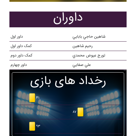
داوران
شاهين حاجي بابايي
داور اول
رحيم شاهين
کمک داور اول
تورج عيوض محمدي
کمک داور دوم
علي صفايي
داور چهارم
رخداد های بازی
۴۱
۸۷
۹۳