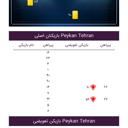
۸۶
۹۰
بازیکنان اصلی Peykan Tehran
پیراهن
بازیکن تعویضی
پیراهن
نام بازیکن
۱۶
۲۳
۴
۱
۴۰
۹۰
۱۴
۹۶
۶۱
۷
۹۹
۷۷
۵۶
۵
۸
بازیکن تعویضی Peykan Tehran