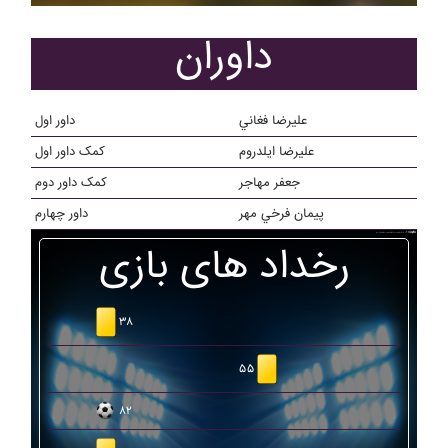
داوران
عليرضا فغاني
داور اول
عليرضا ايلدروم
کمک داور اول
جعفر مهاجر
کمک داور دوم
پيمان فرخي مهر
داور چهارم
رخداد های بازی
۳۸
۵۵
۸۲