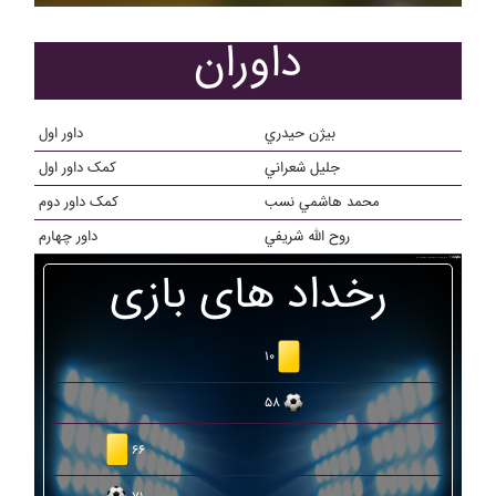
داوران
بيژن حيدري
داور اول
جليل شعراني
کمک داور اول
محمد هاشمي نسب
کمک داور دوم
روح الله شريفي
داور چهارم
رخداد های بازی
۱۰
۵۸
۶۶