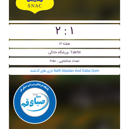
۲ : ۱
هفته ۱۶
ورزشگاه خانگی: Takhti
تعداد تماشاچی : ۲۰۵۰
بازی های گذشته Naft Abadan And Saba Qom