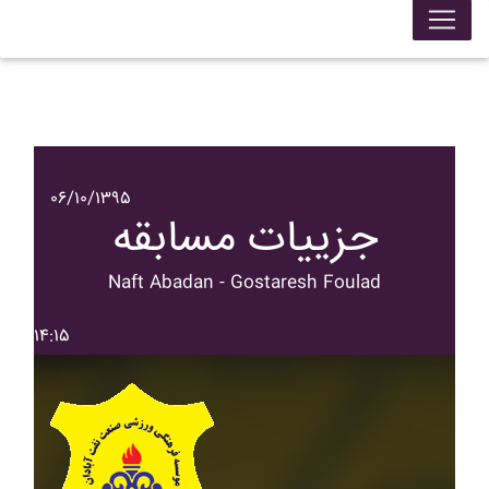
۰۶/۱۰/۱۳۹۵
جزییات مسابقه
Naft Abadan - Gostaresh Foulad
۱۴:۱۵