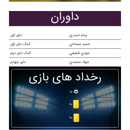
داوران
پيام حيدري
داور اول
حميد سبحاني
کمک داور اول
مهدي شفيعي
کمک داور دوم
جواد محمدي
داور چهارم
رخداد های بازی
۱۸
۶۰
۹۰