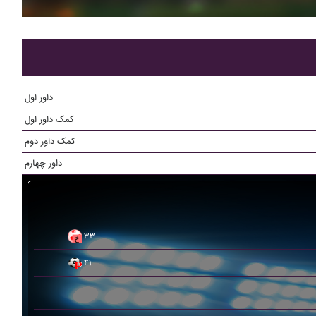
داور اول
کمک داور اول
کمک داور دوم
داور چهارم
۳۳
۴۱