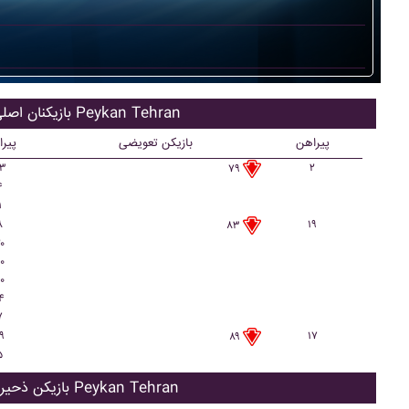
بازیکنان اصلی Peykan Tehran
پیراهن
بازیکن تعویضی
پیر
۳
۲
۷۹
۴
۱
۸
۱۹
۸۳
۰
۰
۰
۴
۷
۹
۱۷
۸۹
۵
بازیکن ذحیره Peykan Tehran