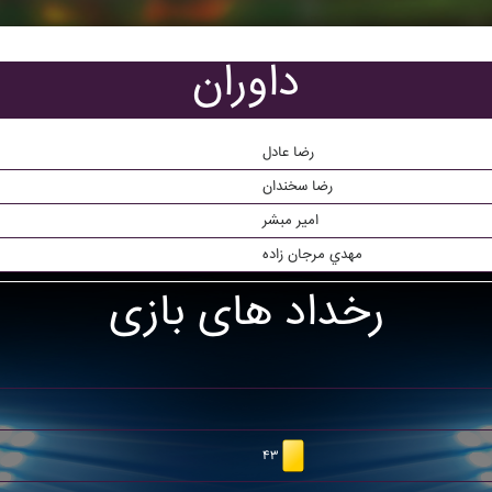
داوران
رضا عادل
رضا سخندان
امير مبشر
مهدي مرجان زاده
رخداد های بازی
۴۳