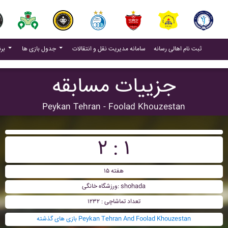
(current)
(current)
ثبت نام اهالی رسانه
سامانه مدیریت نقل و انتقالات
جدول بازی ها
برنامه بازی ها
جزییات مسابقه
Peykan Tehran - Foolad Khouzestan
۲ : ۱
هفته ۱۵
ورزشگاه خانگی: shohada
تعداد تماشاچی : ۱۲۳۲
بازی های گذشته Peykan Tehran And Foolad Khouzestan