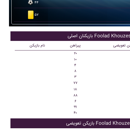
۴۴
۵۷
ان اصلی Foolad Khouzestan
کن تعویضی
پیراهن
نام بازیکن
۲۰
۱۰
۴
۸
۳
۷۷
۱۸
۸۸
۶
۹۹
۴۰
تعویضی Foolad Khouzestan