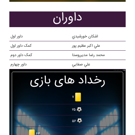
داوران
اشکان خورشيدي
داور اول
علي اکبر عظيم پور
کمک داور اول
محمد رضا مديرروستا
کمک داور دوم
علي صفايي
داور چهارم
رخداد های بازی
۷
۲۵
۵۶
۶۳