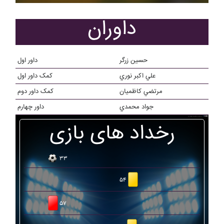
داوران
حسين زرگر
داور اول
علي اکبر نوري
کمک داور اول
مرتضي کاظميان
کمک داور دوم
جواد محمدي
داور چهارم
رخداد های بازی
۳۳
۵۴
۵۷