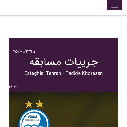
۲۵/۰۹/۱۳۹۵
جزییات مسابقه
Esteghlal Tehran - Padide Khorasan
۱۶:۲۰