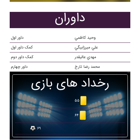
داوران
وحيد کاظمي
داور اول
علي ميرزابيگي
کمک داور اول
مهدي عاليقدر
کمک داور دوم
محمد رضا تارخ
داور چهارم
رخداد های بازی
۵۵
۶۴
۶۹