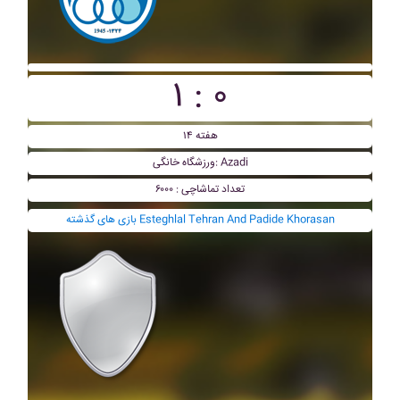
۱ : ۰
هفته ۱۴
ورزشگاه خانگی: Azadi
تعداد تماشاچی : ۶۰۰۰
بازی های گذشته Esteghlal Tehran And Padide Khorasan