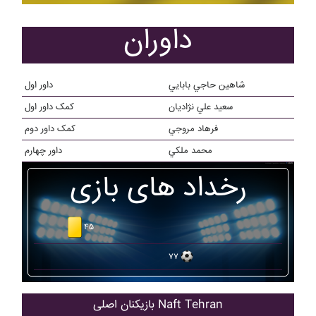
داوران
شاهين حاجي بابايي
داور اول
سعيد علي نژاديان
کمک داور اول
فرهاد مروجي
کمک داور دوم
محمد ملکي
داور چهارم
رخداد های بازی
۴۵
۷۷
بازیکنان اصلی Naft Tehran