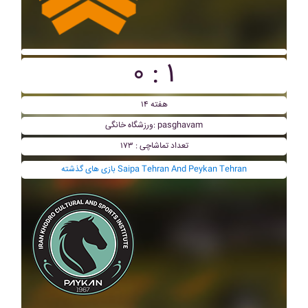
۰ : ۱
هفته ۱۴
ورزشگاه خانگی: pasghavam
تعداد تماشاچی : ۱۷۳
بازی های گذشته Saipa Tehran And Peykan Tehran