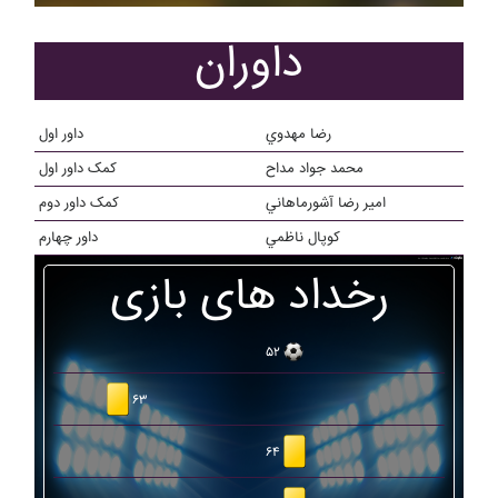
داوران
رضا مهدوي
داور اول
محمد جواد مداح
کمک داور اول
امير رضا آشورماهاني
کمک داور دوم
کوپال ناظمي
داور چهارم
رخداد های بازی
۵۲
۶۳
۶۴