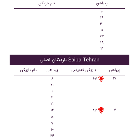
پیراهن
نام بازیکن
۱۰
۱۹
۳۱
۱۱
۷۷
۱۸
۳
بازیکنان اصلی Saipa Tehran
پیراهن
بازیکن تعویضی
پیراهن
نام بازیکن
۸
۱۷
۶۳
۲۱
۱
۴
۱۹
۱۴
۳
۸۳
۵
۷
۱۰
۲۴