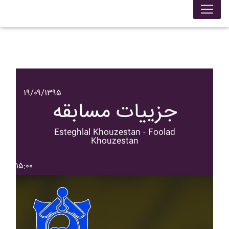
۱۹/۰۹/۱۳۹۵
جزییات مسابقه
Esteghlal Khouzestan - Foolad
Khouzestan
۱۵:۰۰