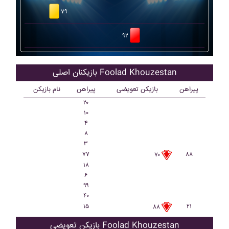
۷۹
۹۲
بازیکنان اصلی Foolad Khouzestan
پیراهن
بازیکن تعویضی
پیراهن
نام بازیکن
۲۰
۱۰
۴
۸
۳
۷۷
۸۸
۷۰
۱۸
۶
۹۹
۴۰
۱۵
۲۱
۸۸
بازیکن تعویضی Foolad Khouzestan