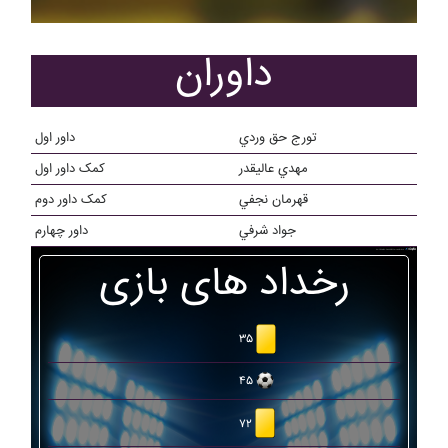
داوران
تورج حق وردي
داور اول
مهدي عاليقدر
کمک داور اول
قهرمان نجفي
کمک داور دوم
جواد شرفي
داور چهارم
رخداد های بازی
۳۵
۴۵
۷۲