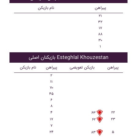
پیراهن
نام بازیکن
۲۱
۳۲
۱۷
۸۸
۳۰
۱
بازیکنان اصلی Esteghlal Khouzestan
پیراهن
بازیکن تعویضی
پیراهن
نام بازیکن
۲
۱۱
۷۰
۴۵
۶
۸
۴
۲۲
۶۳
۱۷
۲۳
۶۲
۷
۲۴
۵
۸۳