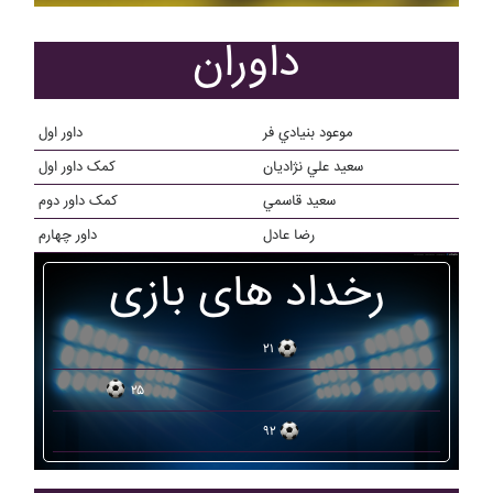
داوران
موعود بنيادي فر
داور اول
سعيد علي نژاديان
کمک داور اول
سعيد قاسمي
کمک داور دوم
رضا عادل
داور چهارم
رخداد های بازی
۲۱
۲۵
۹۲