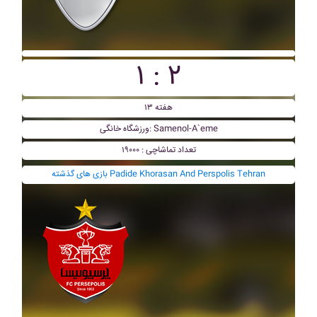
۱ : ۲
هفته ۱۳
ورزشگاه خانگی: Samenol-A`eme
تعداد تماشاچی : ۱۹۰۰۰
بازی های گذشته Padide Khorasan And Perspolis Tehran