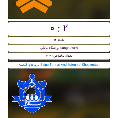
۰ : ۲
هفته ۱۲
ورزشگاه خانگی: pasghavam
تعداد تماشاچی : ۱۰۰۰
بازی های گذشته Saipa Tehran And Esteghlal Khouzestan