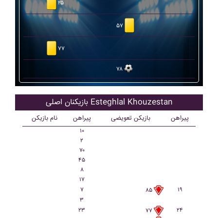
۲۵
۵۷
۷۷
۷۸
بازیکنان اصلی Esteghlal Khouzestan
پیراهن
بازیکن تعویضی
پیراهن
نام بازیکن
۱۰
۲
۷۰
۴۵
۸
۱۷
۷
۱۹
۸۵
۳
۲۳
۲۴
۷۷