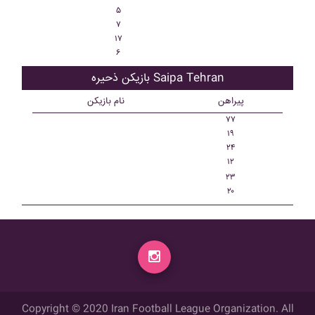
۵
۷
۱۷
۶
بازیکن ذحیره Saipa Tehran
پیراهن
نام بازیکن
۷۷
۱۹
۲۴
۱۲
۲۳
۲۰
Copyright © 2020 Iran Football League Organization. All