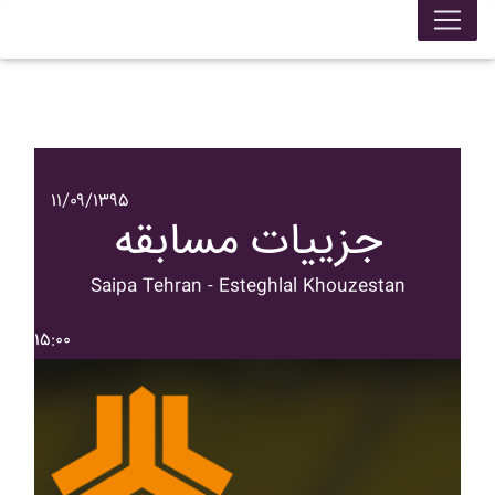
۱۱/۰۹/۱۳۹۵
جزییات مسابقه
Saipa Tehran - Esteghlal Khouzestan
۱۵:۰۰