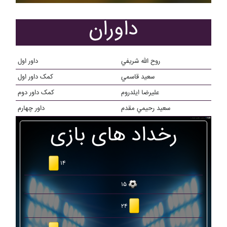
داوران
روح الله شريفي
داور اول
سعيد قاسمي
کمک داور اول
عليرضا ايلدروم
کمک داور دوم
سعيد رحيمي مقدم
داور چهارم
رخداد های بازی
۱۴
۱۵
۲۴