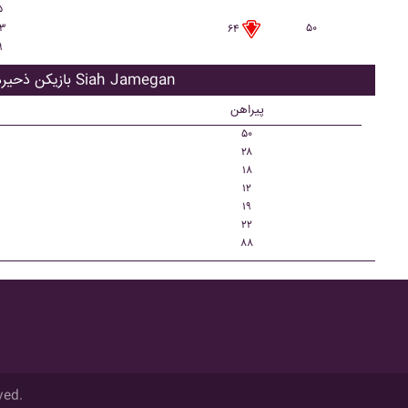
۵
۳
۵۰
۶۴
۹
بازیکن ذحیره Siah Jamegan
پیراهن
۵۰
۲۸
۱۸
۱۲
۱۹
۲۲
۸۸
ved.