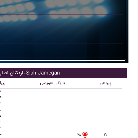
بازیکنان اصلی Siah Jamegan
پیراهن
بازیکن تعویضی
پیر
۰
۴
۶
۸
۷
۱
۴
۰
۱۹
۷۸