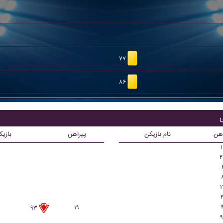
۷۷
۸۶
ب
اهن
نام بازیکن
پیراهن
بازی
۱
۲
۱
۲
۱۹
۹۳
۹