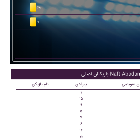
۶۸
۷۱
ازیکنان اصلی Naft Abadan
کن تعویضی
پیراهن
نام بازیکن
۱
۱۵
۹
۵
۷
۶
۱۴
۲۰