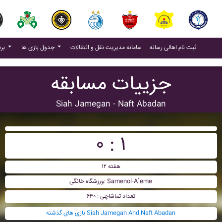
(current)
(current)
ثبت نام اهالی رسانه
سامانه مدیریت نقل و انتقالات
جدول بازی ها
برنامه بازی ها
جزییات مسابقه
Siah Jamegan - Naft Abadan
۰ : ۱
هفته ۱۲
ورزشگاه خانگی: Samenol-A`eme
تعداد تماشاچی : ۶۳۰
بازی های گذشته Siah Jamegan And Naft Abadan