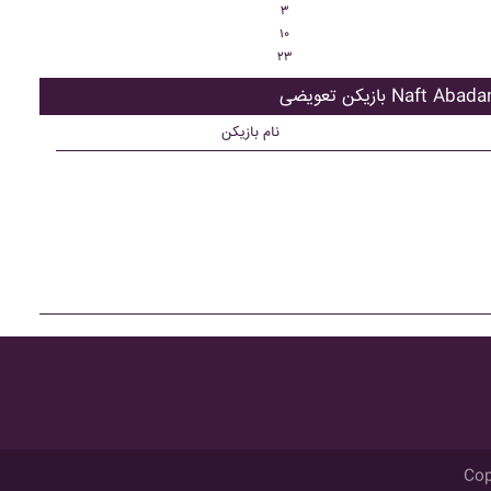
۳
۱۰
۲۳
زیکن تعویضی Naft Abadan
نام بازیکن
Cop