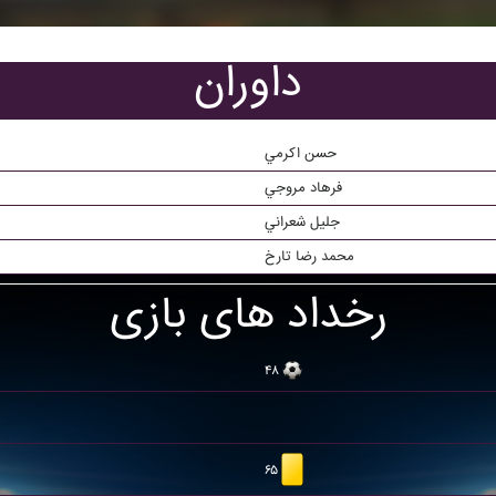
داوران
حسن اکرمي
فرهاد مروجي
جليل شعراني
محمد رضا تارخ
رخداد های بازی
۴۸
۶۵