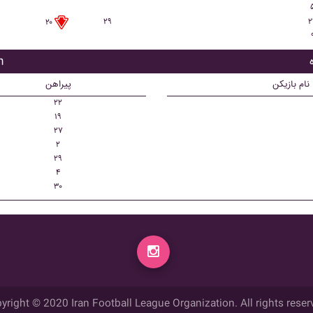
۲۹
۲
۲۰
با
نام بازیکن
پیراهن
۲۲
۱۹
۲۷
۲
۲۹
۴
۳۰
yright © 2020 Iran Football League Organization. All rights reser