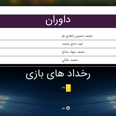
داوران
محمد حسين زاهدي فر
اسد حاج محمد
محمد جواد مداح
محمد ملکي
رخداد های بازی
۲۹
۶۲