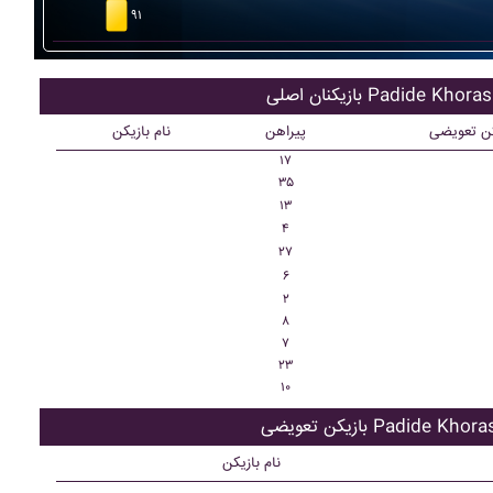
۹۱
کنان اصلی Padide Khorasan
کن تعویضی
پیراهن
نام بازیکن
۱۷
۳۵
۱۳
۴
۲۷
۶
۲
۸
۷
۲۳
۱۰
ن تعویضی Padide Khorasan
نام بازیکن