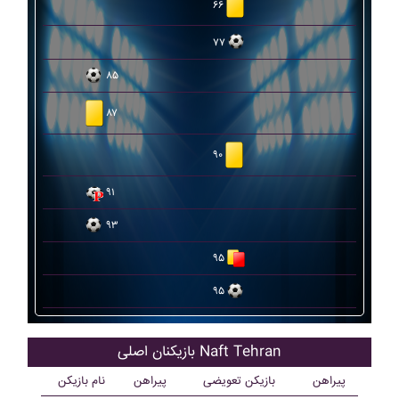
۶۶
۷۷
۸۵
۸۷
۹۰
۹۱
۹۳
۹۵
۹۵
بازیکنان اصلی Naft Tehran
پیراهن
بازیکن تعویضی
پیراهن
نام بازیکن