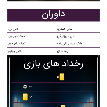
داوران
بيژن حيدري
داور اول
علي ميرزابيگي
کمک داور اول
بابک عباس قلي زاده
کمک داور دوم
رضا عادل
داور چهارم
رخداد های بازی
۵
۳۲
۶۳