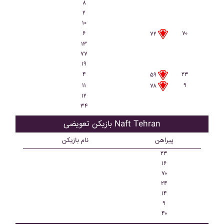
۸
۲
۱۰
۶
۷۰
۷۲
۱۳
۷۷
۱۹
۴
۲۳
۵۹
۱۱
۹
۷۸
۱۲
۳۴
بازیکن تعویضی Naft Tehran
پیراهن
نام بازیکن
۲۳
۱۶
۷۰
۲۴
۱۴
۹
۴۰