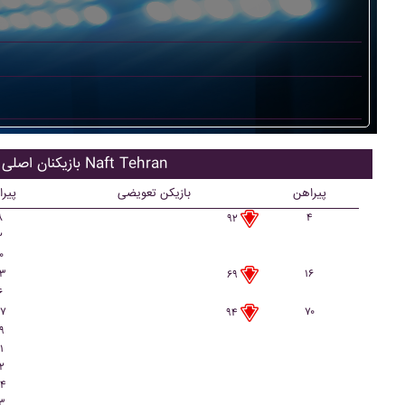
بازیکنان اصلی Naft Tehran
پیراهن
بازیکن تعویضی
پیر
۸
۴
۹۲
۲
۰
۳
۱۶
۶۹
۶
۷
۷۰
۹۴
۹
۱
۲
۴
۳