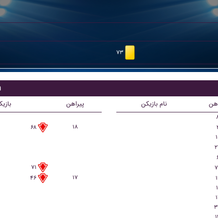
۷۳
ب
اهن
نام بازیکن
پیراهن
بازی
۱۸
۶۸
۱
۲
۷۱
۷
۱۷
۱
۴۶
۱
۱
۳
۱