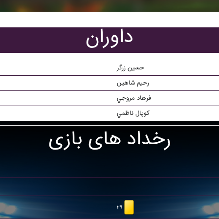
داوران
حسين زرگر
رحيم شاهين
فرهاد مروجي
کوپال ناظمي
رخداد های بازی
۲۹