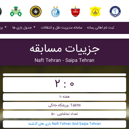
(current)
(current)
ثبت نام اهالی رسانه
سامانه مدیریت نقل و انتقالات
جدول بازی ها
برنامه بازی ها
جزییات مسابقه
Naft Tehran - Saipa Tehran
۲ : ۰
هفته ۱۱
ورزشگاه خانگی: Takhti
تعداد تماشاچی : ۵۰
بازی های گذشته Naft Tehran And Saipa Tehran