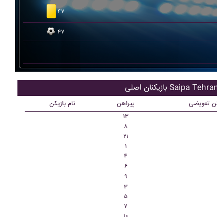
۴۷
۴۷
ازیکنان اصلی Saipa Tehran
کن تعویضی
پیراهن
نام بازیکن
۱۳
۸
۲۱
۱
۴
۶
۹
۳
۵
۷
۱۰