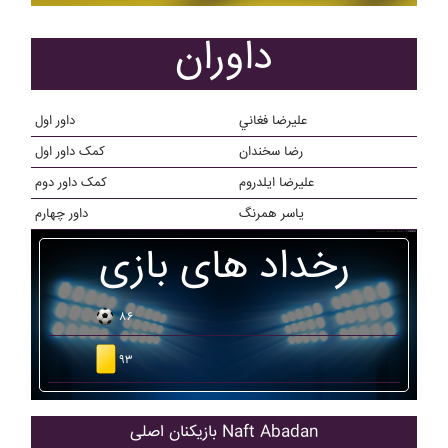
داوران
عليرضا فغاني
داور اول
رضا سخندان
کمک داور اول
عليرضا ايلدروم
کمک داور دوم
ياسر همرنگ
داور چهارم
رخداد های بازی
۸۶
۹۳
بازیکنان اصلی Naft Abadan