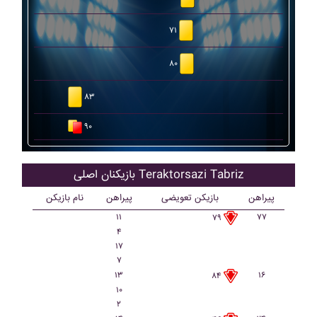
۷۱
۸۰
۸۳
۹۰
بازیکنان اصلی Teraktorsazi Tabriz
پیراهن
بازیکن تعویضی
پیراهن
نام بازیکن
۱۱
۷۷
۷۹
۴
۱۷
۷
۱۳
۱۶
۸۴
۱۰
۲