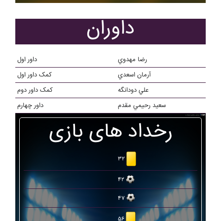
داوران
رضا مهدوي
داور اول
آرمان اسعدي
کمک داور اول
علي دودانگه
کمک داور دوم
سعيد رحيمي مقدم
داور چهارم
رخداد های بازی
۳۲
۴۲
۴۷
۵۶