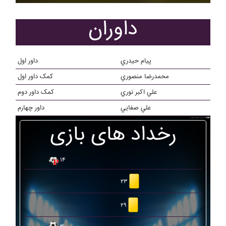
داوران
پيام حيدري
داور اول
محمدرضا منصوري
کمک داور اول
علي اکبر نوري
کمک داور دوم
علي صفايي
داور چهارم
رخداد های بازی
۱۴
۲۳
۲۹