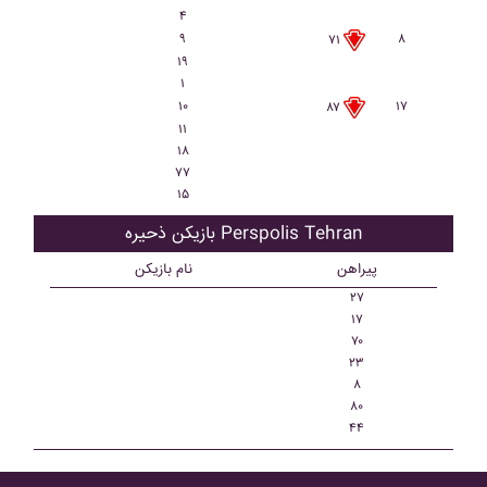
۴
۹
۸
۷۱
۱۹
۱
۱۰
۱۷
۸۷
۱۱
۱۸
۷۷
۱۵
بازیکن ذحیره Perspolis Tehran
پیراهن
نام بازیکن
۲۷
۱۷
۷۰
۲۳
۸
۸۰
۴۴