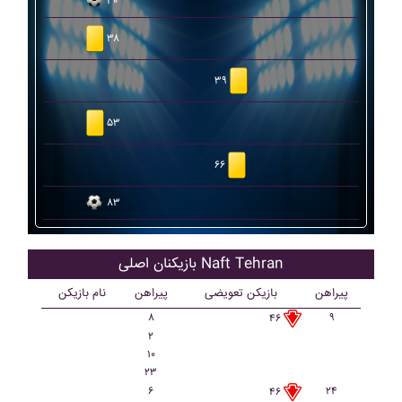
۳۰
۳۸
۳۹
۵۳
۶۶
۸۳
بازیکنان اصلی Naft Tehran
پیراهن
بازیکن تعویضی
پیراهن
نام بازیکن
۸
۹
۴۶
۲
۱۰
۲۳
۶
۲۴
۴۶