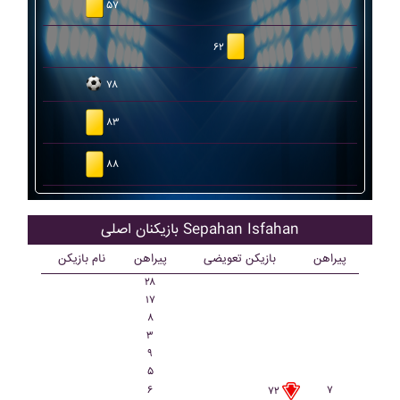
۵۷
۶۲
۷۸
۸۳
۸۸
بازیکنان اصلی Sepahan Isfahan
پیراهن
بازیکن تعویضی
پیراهن
نام بازیکن
۲۸
۱۷
۸
۳
۹
۵
۶
۷
۷۲