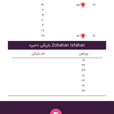
۳۰
۱۷
۸۵
۶
۱۹
۲
۳
۱۸
۲۷
۷۰
۸۴
بازیکن ذحیره Zobahan Isfahan
پیراهن
نام بازیکن
۱۷
۲۳
۳۳
۲۰
۲۲
۷۰
۲۴