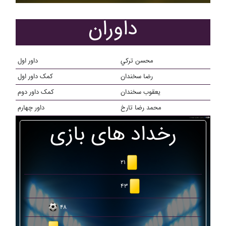
داوران
محسن ترکي
داور اول
رضا سخندان
کمک داور اول
يعقوب سخندان
کمک داور دوم
محمد رضا تارخ
داور چهارم
رخداد های بازی
۲۱
۴۳
۴۸