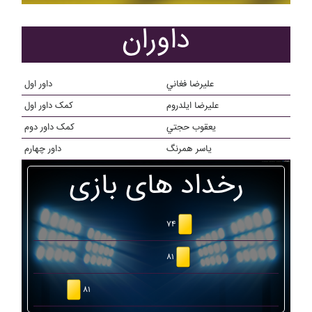
داوران
عليرضا فغاني
داور اول
عليرضا ايلدروم
کمک داور اول
يعقوب حجتي
کمک داور دوم
ياسر همرنگ
داور چهارم
رخداد های بازی
۷۴
۸۱
۸۱