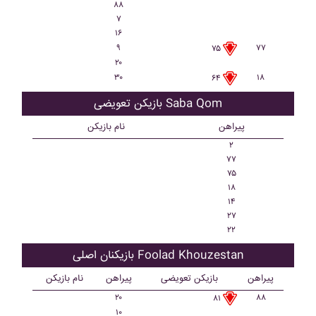
۸۸
۷
۱۶
۹
۷۷
۷۵
۲۰
۳۰
۱۸
۶۴
بازیکن تعویضی Saba Qom
پیراهن
نام بازیکن
۲
۷۷
۷۵
۱۸
۱۴
۲۷
۲۲
بازیکنان اصلی Foolad Khouzestan
پیراهن
بازیکن تعویضی
پیراهن
نام بازیکن
۲۰
۸۸
۸۱
۱۰