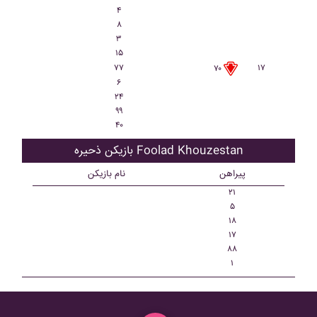
۴
۸
۳
۱۵
۷۷
۱۷
۷۰
۶
۲۴
۹۹
۴۰
بازیکن ذحیره Foolad Khouzestan
پیراهن
نام بازیکن
۲۱
۵
۱۸
۱۷
۸۸
۱