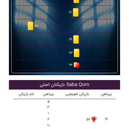
۷۱
۸۸
۸۹
۹۳
۹۳
بازیکنان اصلی Saba Qom
پیراهن
بازیکن تعویضی
پیراهن
نام بازیکن
۵
۳
۱
۶
۱۴
۵۶
۱۰