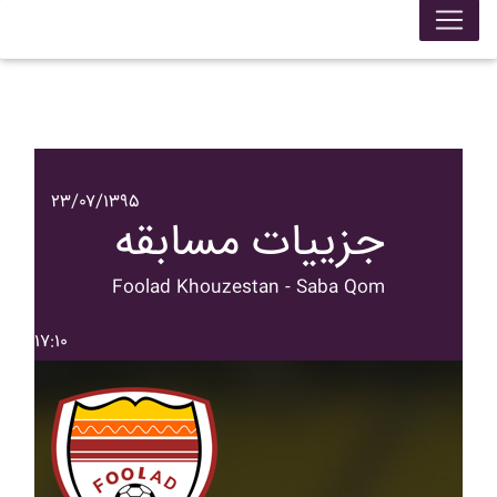
۲۳/۰۷/۱۳۹۵
جزییات مسابقه
Foolad Khouzestan - Saba Qom
۱۷:۱۰