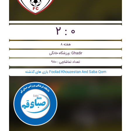
۲ : ۰
هفته ۸
ورزشگاه خانگی: Ghadir
تعداد تماشاچی : ۹۸۰
بازی های گذشته Foolad Khouzestan And Saba Qom