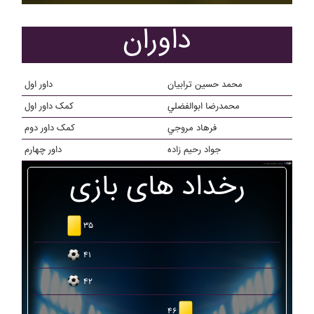
داوران
محمد حسين ترابيان
داور اول
محمدرضا ابوالفضلي
کمک داور اول
فرهاد مروجي
کمک داور دوم
جواد رحيم زاده
داور چهارم
رخداد های بازی
۳۵
۴۱
۴۲
۴۶