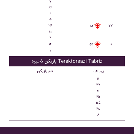
۷
۶۶
۶
۵
۲۴
۷۷
۸۲
۱۰
۲
۱۴
۱۱
۵۴
۱
بازیکن ذحیره Teraktorsazi Tabriz
پیراهن
نام بازیکن
۱۱
۷۷
۲۰
۲۵
۵۵
۲۸
۸