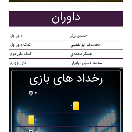
داوران
حسين زرگر
داور اول
محمدرضا ابوالفضلي
کمک داور اول
عسگر محمدي
کمک داور دوم
محمد حسين ترابيان
داور چهارم
رخداد های بازی
۲
۲
۱۰