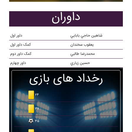
داوران
شاهين حاجي بابايي
داور اول
يعقوب سخندان
کمک داور اول
محمدرضا طالبي
کمک داور دوم
حسين زياري
داور چهارم
رخداد های بازی
۲۴
۳۸
۴۵