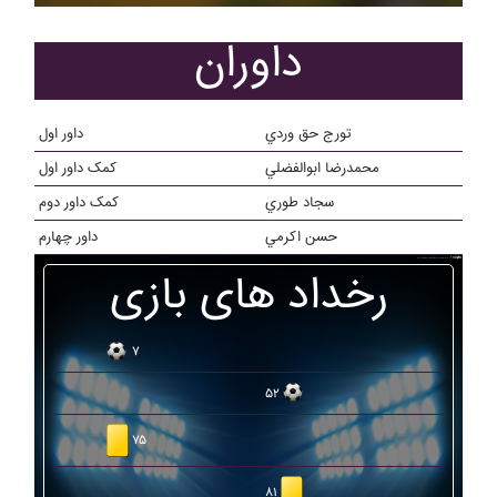
داوران
تورج حق وردي
داور اول
محمدرضا ابوالفضلي
کمک داور اول
سجاد طوري
کمک داور دوم
حسن اکرمي
داور چهارم
رخداد های بازی
۷
۵۲
۷۵
۸۱